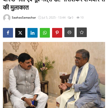
राजनीति
की मुलाकात
खेल
SaahasSamachar
Jul 5, 2025 - 13:44
0
10
Epaper
धर्म
लाइफस्टाइल
टेक