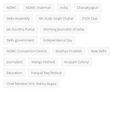
NDMC
NDMC chairman
India
Chanakyapuri
Delhi Assembly
Mr. Kuljit Singh Chahal
PSOI Club
Jan Suvidha Portal
Working Journalist of India
Delhi government
Independence Day
NDMC Convention Centre
Madhya Pradesh
New Delhi
journalists
Mango Festival
Anupam Colony
Education
Hariyali Teej festival
Chief Minister Smt. Rekha Gupta