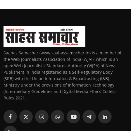
Saahas Samachar (www.saahassamachar.in) is a member of
the Web Journalists Association of India (WJAI), which is an
apex Web Journalists’ Standards Authority (WJSA) of News
Publishers in India registered as a Self-Regulatory Body
(SRB) with the Union Information & Broadcasting (I&B)
Ministry under the provisions of Information Technology
(Intermediary Guidelines and Digital Media Ethics Codes)
Rules 2021.