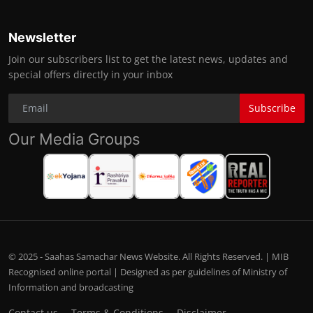
Newsletter
Join our subscribers list to get the latest news, updates and
special offers directly in your inbox
Subscribe
Our Media Groups
© 2025 - Saahas Samachar News Website. All Rights Reserved. | MIB
Recognised online portal | Designed as per guidelines of Ministry of
Information and broadcasting
Contact us
Terms & Conditions
Disclaimer