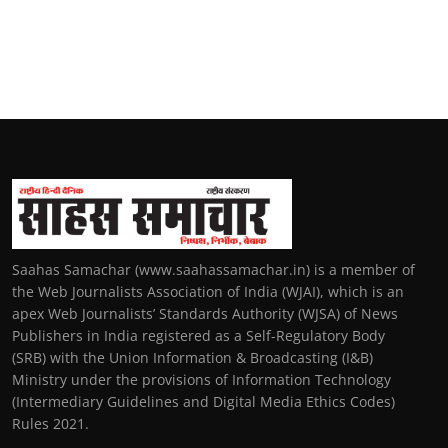
Saahas Samachar (www.saahassamachar.in) is a member of
the Web Journalists Association of India (WJAI), which is an
apex Web Journalists’ Standards Authority (WJSA) of News
Publishers in India registered as a Self-Regulatory Body
(SRB) with the Union Information & Broadcasting (I&B)
Ministry under the provisions of Information Technology
(Intermediary Guidelines and Digital Media Ethics Codes)
Rules 2021.