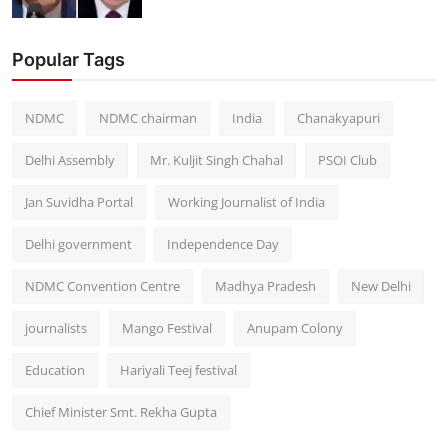
Popular Tags
NDMC
NDMC chairman
India
Chanakyapuri
Delhi Assembly
Mr. Kuljit Singh Chahal
PSOI Club
Jan Suvidha Portal
Working Journalist of India
Delhi government
Independence Day
NDMC Convention Centre
Madhya Pradesh
New Delhi
journalists
Mango Festival
Anupam Colony
Education
Hariyali Teej festival
Chief Minister Smt. Rekha Gupta