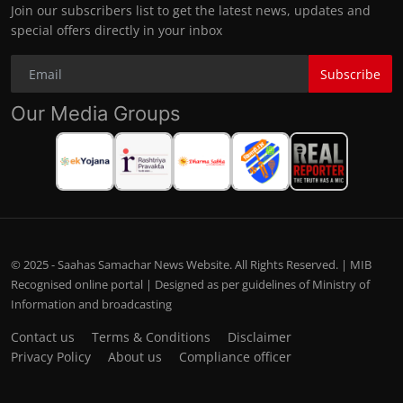
Join our subscribers list to get the latest news, updates and
special offers directly in your inbox
Subscribe
Our Media Groups
© 2025 - Saahas Samachar News Website. All Rights Reserved. | MIB
Recognised online portal | Designed as per guidelines of Ministry of
Information and broadcasting
Contact us
Terms & Conditions
Disclaimer
Privacy Policy
About us
Compliance officer