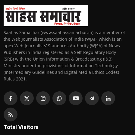
Saahas Samachar (www.saahassamachar.in) is a member of
the Web Journalists Association of India (WJAI), which is an
apex Web Journalists’ Standards Authority (WJSA) of News
Publishers in India registered as a Self-Regulatory Body
(SRB) with the Union Information & Broadcasting (I&B)
Ministry under the provisions of Information Technology
(Intermediary Guidelines and Digital Media Ethics Codes)
Rules 2021.
Total Visitors