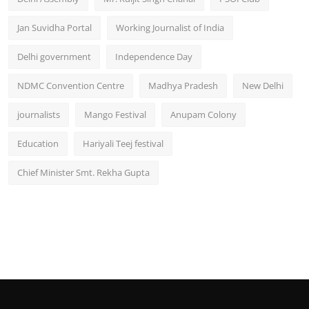
Jan Suvidha Portal
Working Journalist of India
Delhi government
Independence Day
NDMC Convention Centre
Madhya Pradesh
New Delhi
journalists
Mango Festival
Anupam Colony
Education
Hariyali Teej festival
Chief Minister Smt. Rekha Gupta