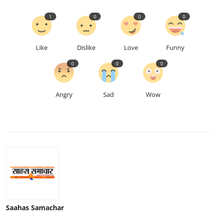
1
0
0
0
Like
Dislike
Love
Funny
0
0
0
Angry
Sad
Wow
Saahas Samachar