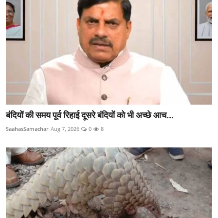
राजनीति
खेल
Epaper
धर्म
लाइफस्टाइल
बंदियों की समय पूर्व रिहाई दूसरे बंदियों को भी अच्छे आच...
टेक
SaahasSamachar
Aug 7, 2026
0
8