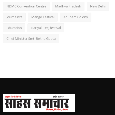
NDMC Convention Centre
Madhya Pradesh
New Delhi
journalists
Mango Festival
Anupam Colony
Education
Hariyali Teej festival
Chief Minister Smt. Rekha Gupta