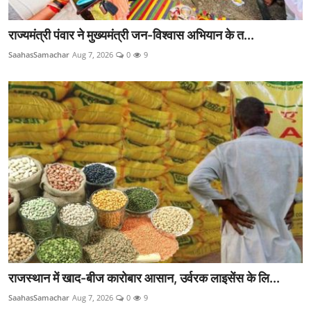
राज्यमंत्री पंवार ने मुख्यमंत्री जन-विश्वास अभियान के त...
SaahasSamachar
Aug 7, 2026
0
9
राजस्थान में खाद-बीज कारोबार आसान, उर्वरक लाइसेंस के लि...
SaahasSamachar
Aug 7, 2026
0
9