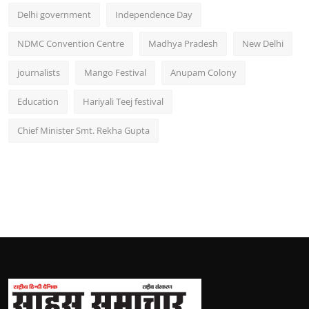
Delhi government
Independence Day
NDMC Convention Centre
Madhya Pradesh
New Delhi
journalists
Mango Festival
Anupam Colony
Education
Hariyali Teej festival
Chief Minister Smt. Rekha Gupta