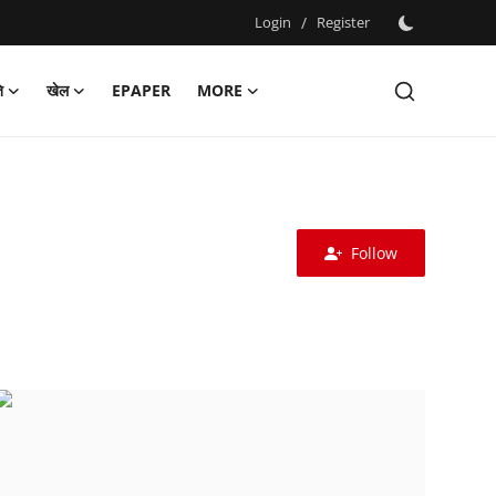
Login
/
Register
ि
खेल
EPAPER
MORE
Follow