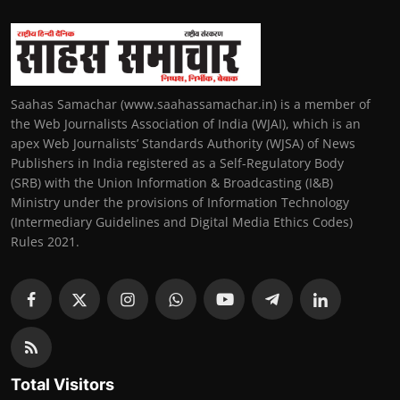
Saahas Samachar (www.saahassamachar.in) is a member of
the Web Journalists Association of India (WJAI), which is an
apex Web Journalists’ Standards Authority (WJSA) of News
Publishers in India registered as a Self-Regulatory Body
(SRB) with the Union Information & Broadcasting (I&B)
Ministry under the provisions of Information Technology
(Intermediary Guidelines and Digital Media Ethics Codes)
Rules 2021.
Total Visitors