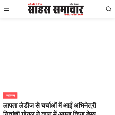
Login
Register
Home
ताज़ा खबरें
राष्ट्रीय
मनोरंजन
राज्य
मनोरंजन
लापता लेडीज से चर्चाओं में आईं अभिनेत्री
अंतराष्ट्रीय
नितांशी गोयल ने कान में अपना किया डेब्यू