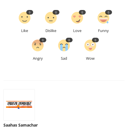
0
0
0
0
Like
Dislike
Love
Funny
0
0
0
Angry
Sad
Wow
Saahas Samachar