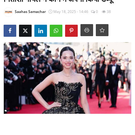
राजनीति
Saahas Samachar
May 18, 2025 - 14:46
0
38
खेल
Epaper
धर्म
लाइफस्टाइल
टेक