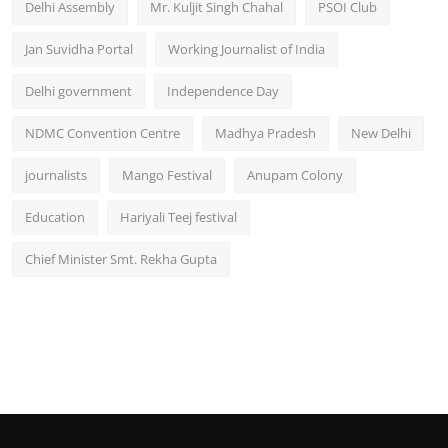
Delhi Assembly
Mr. Kuljit Singh Chahal
PSOI Club
Jan Suvidha Portal
Working Journalist of India
Delhi government
Independence Day
NDMC Convention Centre
Madhya Pradesh
New Delhi
journalists
Mango Festival
Anupam Colony
Education
Hariyali Teej festival
Chief Minister Smt. Rekha Gupta