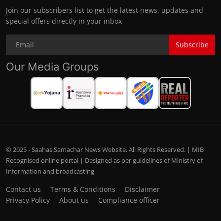
Join our subscribers list to get the latest news, updates and
special offers directly in your inbox
Subscribe
Our Media Groups
© 2025 - Saahas Samachar News Website. All Rights Reserved. | MIB
Recognised online portal | Designed as per guidelines of Ministry of
Information and broadcasting
Contact us
Terms & Conditions
Disclaimer
Privacy Policy
About us
Compliance officer