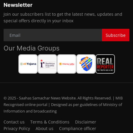
Newsletter
Join our subscribers list to get the latest news, updates and
special offers directly in your inbox
Subscribe
Our Media Groups
© 2025 - Saahas Samachar News Website. All Rights Reserved. | MIB
Recognised online portal | Designed as per guidelines of Ministry of
Information and broadcasting
Contact us
Terms & Conditions
Disclaimer
Privacy Policy
About us
Compliance officer