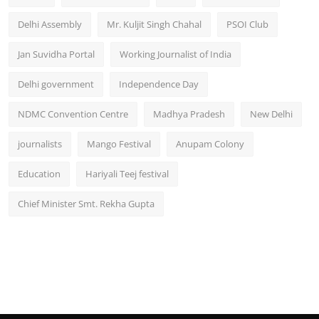
Delhi Assembly
Mr. Kuljit Singh Chahal
PSOI Club
Jan Suvidha Portal
Working Journalist of India
Delhi government
Independence Day
NDMC Convention Centre
Madhya Pradesh
New Delhi
journalists
Mango Festival
Anupam Colony
Education
Hariyali Teej festival
Chief Minister Smt. Rekha Gupta