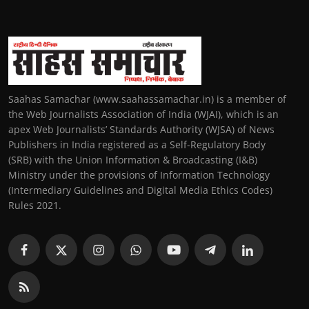
Saahas Samachar (www.saahassamachar.in) is a member of
the Web Journalists Association of India (WJAI), which is an
apex Web Journalists’ Standards Authority (WJSA) of News
Publishers in India registered as a Self-Regulatory Body
(SRB) with the Union Information & Broadcasting (I&B)
Ministry under the provisions of Information Technology
(Intermediary Guidelines and Digital Media Ethics Codes)
Rules 2021.