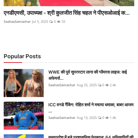
एनडीएमसी, उपाध्यक्ष - श्री कुलजीत सिंह चहल ने पीएसओआई क...
SaahasSamachar
Jul 5, 2025
0
55
Popular Posts
WWE की पूर्व सुपरस्टार लाना की ग्लैमरस लाइफ: कई
अफेयर्स...
SaahasSamachar
Aug 25, 2025
0
2.4k
ICC वनडे रैंकिंग: रोहित शर्मा ने मचाया धमाका, बाबर आजम
...
SaahasSamachar
Aug 13, 2025
0
1.4k
मध्यप्रदेश में बड़े प्रशासनिक फेरबदल: 64 अधिकारियों की