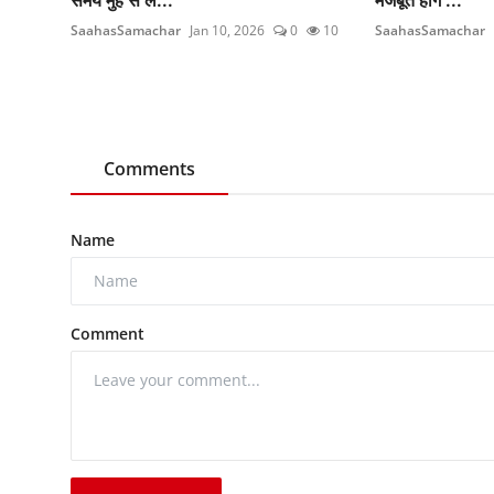
SaahasSamachar
Jan 10, 2026
0
10
SaahasSamachar
Comments
Name
Comment