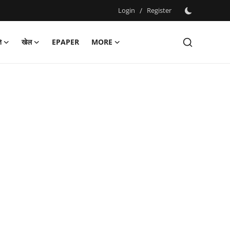
Login
/
Register
ि
खेल
EPAPER
MORE