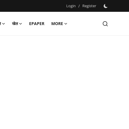
Login
/
Register
ि
खेल
EPAPER
MORE