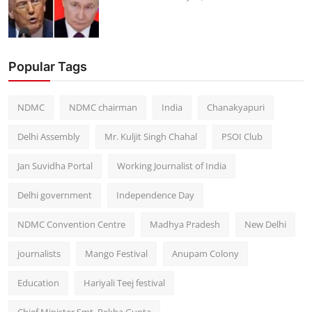
Popular Tags
NDMC
NDMC chairman
India
Chanakyapuri
Delhi Assembly
Mr. Kuljit Singh Chahal
PSOI Club
Jan Suvidha Portal
Working Journalist of India
Delhi government
Independence Day
NDMC Convention Centre
Madhya Pradesh
New Delhi
journalists
Mango Festival
Anupam Colony
Education
Hariyali Teej festival
Chief Minister Smt. Rekha Gupta