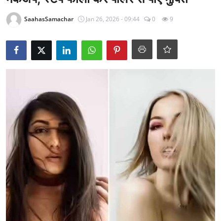
राजनीति
SaahasSamachar
Jan 26, 2026 - 09:44
0
9
खेल
Epaper
धर्म
लाइफस्टाइल
टेक