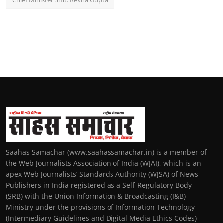
Saahas Samachar (www.saahassamachar.in) is a member of
the Web Journalists Association of India (WJAI), which is an
apex Web Journalists’ Standards Authority (WJSA) of News
Publishers in India registered as a Self-Regulatory Body
(SRB) with the Union Information & Broadcasting (I&B)
Ministry under the provisions of Information Technology
(Intermediary Guidelines and Digital Media Ethics Codes)