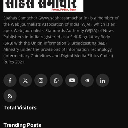
Saahas Samachar (www.saahassamachar.in) is a member of
the Web Journalists Association of India (WJAI), which is an
apex Web Journalists’ Standards Authority (WJSA) of News
Publishers in India registered as a Self-Regulatory Body
(SRB) with the Union Information & Broadcasting (I&B)
Ministry under the provisions of Information Technology
(Intermediary Guidelines and Digital Media Ethics Codes)
Rules 2021.
Total Visitors
Trending Posts