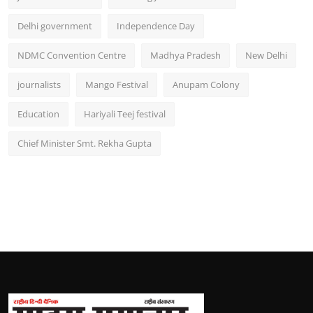
Delhi government
Independence Day
NDMC Convention Centre
Madhya Pradesh
New Delhi
journalists
Mango Festival
Anupam Colony
Education
Hariyali Teej festival
Chief Minister Smt. Rekha Gupta