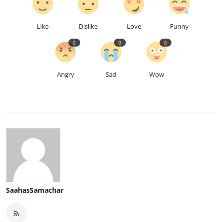
Like
Dislike
Love
Funny
0
0
0
Angry
Sad
Wow
SaahasSamachar