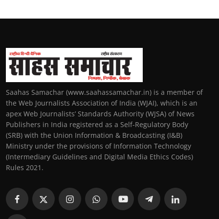
Saahas Samachar (www.saahassamachar.in) is a member of
the Web Journalists Association of India (WJAI), which is an
apex Web Journalists’ Standards Authority (WJSA) of News
Publishers in India registered as a Self-Regulatory Body
(SRB) with the Union Information & Broadcasting (I&B)
Ministry under the provisions of Information Technology
(Intermediary Guidelines and Digital Media Ethics Codes)
Rules 2021.