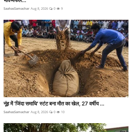
भविष्यफल...
SaahasSamachar
Aug 8, 2026
0
9
नूंह में 'जिंदा समाधि' स्टंट बना मौत का खेल, 27 वर्षीय ...
SaahasSamachar
Aug 8, 2026
0
10