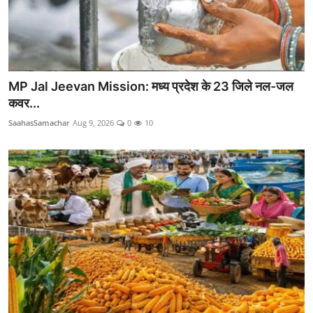
MP Jal Jeevan Mission: मध्य प्रदेश के 23 जिले नल-जल
कवर...
SaahasSamachar
Aug 9, 2026
0
10