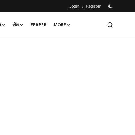
Login
/
Register
ि
खेल
EPAPER
MORE