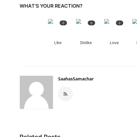
WHAT'S YOUR REACTION?
0
0
0
Like
Dislike
Love
SaahasSamachar
Related Posts