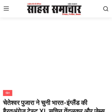
Login
Register
Home
ताज़ा खबरें
राष्ट्रीय
मनोरंजन
राज्य
खेल
चेतेश्वर पुजारा ने चुनी भारत-इंग्लैंड की
अंतराष्ट्रीय
हैरतअंगेज टेस्ट XI, सचिन तेंदुलकर और जेम्स