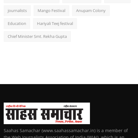
journalists
Mango Festival
Anupam Colony
Education
Hariyali Teej festival
Chief Minister Smt. Rekha Gupta
Saahas Samachar (www.saahassamachar.in) is a member of
the Web Journalists Association of India (WJAI), which is an