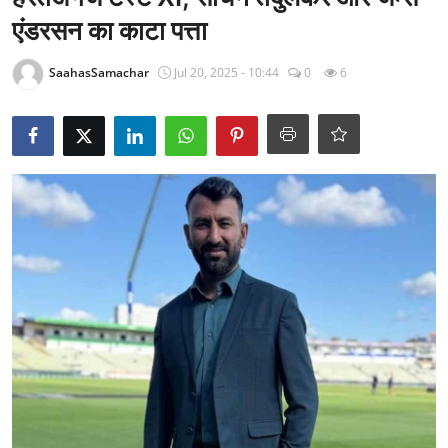
राजनीति
एंडरसन का काटा पत्ता
खेल
SaahasSamachar
Jul 20, 2025 - 10:44
0
6
Epaper
धर्म
लाइफस्टाइल
टेक