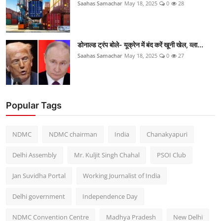
Saahas Samachar
May 18, 2025
0
28
डोनाल्ड ट्रंप बोले- यूक्रेन में बंद करें खूनी खेल, व्ला...
Saahas Samachar
May 18, 2025
0
27
Popular Tags
NDMC
NDMC chairman
India
Chanakyapuri
Delhi Assembly
Mr. Kuljit Singh Chahal
PSOI Club
Jan Suvidha Portal
Working Journalist of India
Delhi government
Independence Day
NDMC Convention Centre
Madhya Pradesh
New Delhi