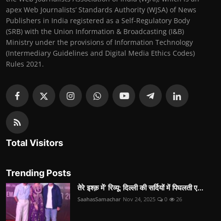
apex Web Journalists’ Standards Authority (WJSA) of News
Publishers in India registered as a Self-Regulatory Body
(SRB) with the Union Information & Broadcasting (I&B)
Ministry under the provisions of Information Technology
(Intermediary Guidelines and Digital Media Ethics Codes)
Rules 2021.
Total Visitors
Trending Posts
तेरे इश्क़ में’ रिव्यू: दिल्ली की सर्दियों में पिघलती ए...
SaahasSamachar
Nov 24, 2025
0
26