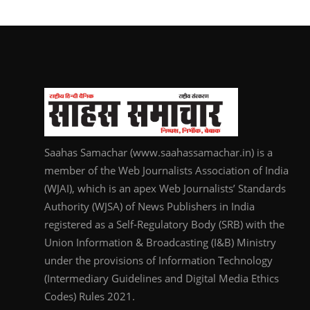
Saahas Samachar (www.saahassamachar.in) is a
member of the Web Journalists Association of India
(WJAI), which is an apex Web Journalists’ Standards
Authority (WJSA) of News Publishers in India
registered as a Self-Regulatory Body (SRB) with the
Union Information & Broadcasting (I&B) Ministry
under the provisions of Information Technology
(Intermediary Guidelines and Digital Media Ethics
Codes) Rules 2021.