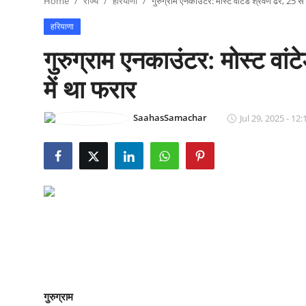
Home
राज्य
हरियाणा
गुरुग्राम एनकाउंटर: मोस्ट वांटेड श्रवण ढेर, 25 से 
राजनीति
हरियाणा
खेल
गुरुग्राम एनकाउंटर: मोस्ट वांट
Epaper
में था फरार
धर्म
SaahasSamachar
Jul 29, 2025 - 12:
लाइफस्टाइल
टेक
गुरुग्राम