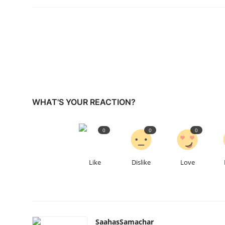
WHAT'S YOUR REACTION?
0
0
0
Like
Dislike
Love
SaahasSamachar