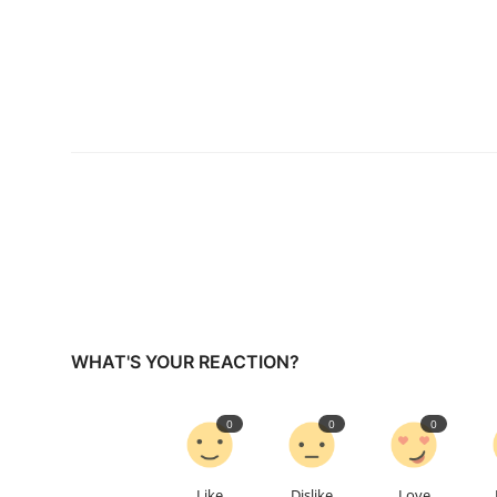
WHAT'S YOUR REACTION?
0
0
0
Like
Dislike
Love