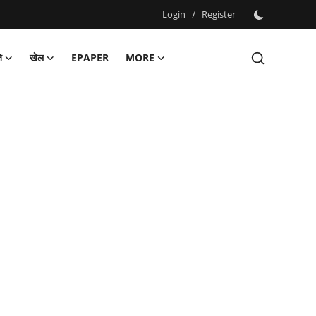
Login
/
Register
ि
खेल
EPAPER
MORE