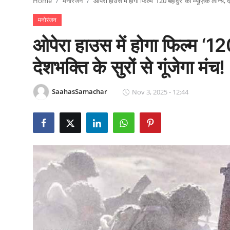
Home
मनोरंजन
ओपेरा हाउस में होगा फिल्म ‘120 बहादुर’ का म्यूज़िक लॉन्च, देश
राजनीति
मनोरंजन
खेल
ओपेरा हाउस में होगा फिल्म ‘120
Epaper
देशभक्ति के सुरों से गूंजेगा मंच!
धर्म
SaahasSamachar
Nov 3, 2025 - 12:44
लाइफस्टाइल
टेक