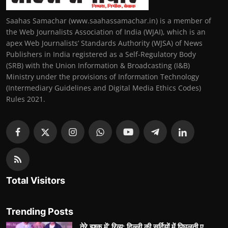
Saahas Samachar (www.saahassamachar.in) is a member of
the Web Journalists Association of India (WJAI), which is an
apex Web Journalists’ Standards Authority (WJSA) of News
Publishers in India registered as a Self-Regulatory Body
(SRB) with the Union Information & Broadcasting (I&B)
Ministry under the provisions of Information Technology
(Intermediary Guidelines and Digital Media Ethics Codes)
Rules 2021.
Total Visitors
Trending Posts
तेरे इश्क़ में’ रिव्यू: दिल्ली की सर्दियों में पिघलती ए...