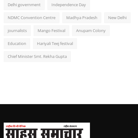
Delhi government
Independence Day
NDMC Convention Centre
Madhya Pradesh
New Delhi
journalists
Mango Festival
Anupam Colony
Education
Hariyali Teej festival
Chief Minister Smt. Rekha Gupta