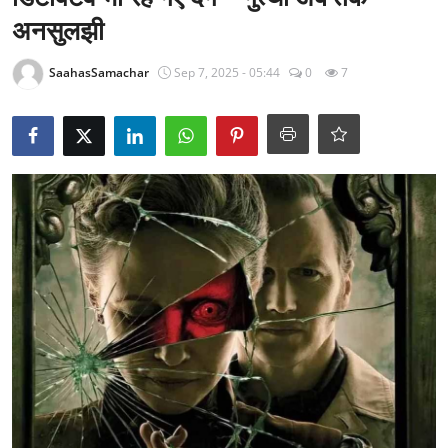
राजनीति
अनसुलझी
खेल
SaahasSamachar
Sep 7, 2025 - 05:44
0
7
Epaper
धर्म
लाइफस्टाइल
टेक