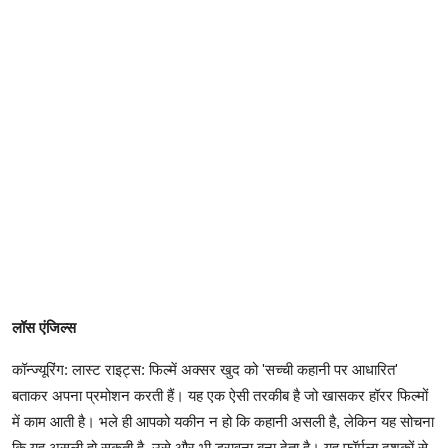
लॉस एंजिल्स
कॉन्ज्यूरिंग: लास्ट राइट्स: फिल्में अक्सर खुद को 'सच्ची कहानी पर आधारित'
बताकर अपना प्रमोशन करती हैं। यह एक ऐसी तरकीब है जो खासकर हॉरर फिल्मों
में काम आती है। भले ही आपको यकीन न हो कि कहानी असली है, लेकिन यह सोचना
कि यह असली हो सकती है, उसे और भी डरावना बना देता है। यह फॉर्मूला दशकों से