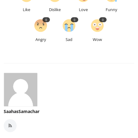
Like
Dislike
Love
Funny
0
0
0
Angry
Sad
Wow
SaahasSamachar