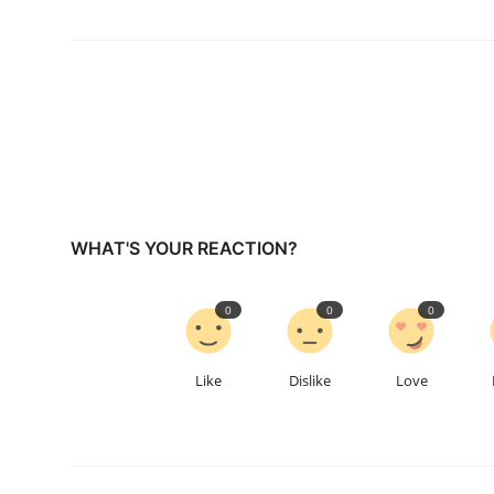
WHAT'S YOUR REACTION?
0
0
0
Like
Dislike
Love