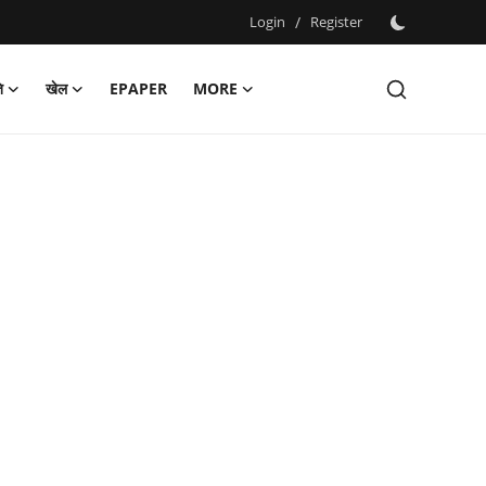
Login
/
Register
ि
खेल
EPAPER
MORE