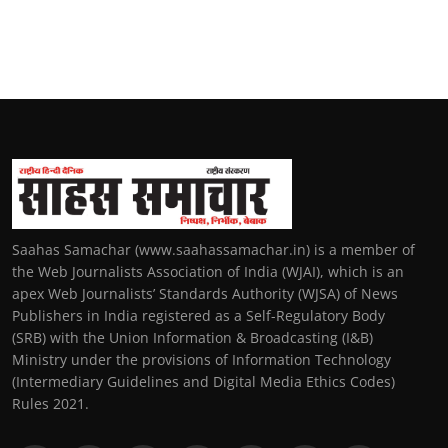
Saahas Samachar (www.saahassamachar.in) is a member of
the Web Journalists Association of India (WJAI), which is an
apex Web Journalists’ Standards Authority (WJSA) of News
Publishers in India registered as a Self-Regulatory Body
(SRB) with the Union Information & Broadcasting (I&B)
Ministry under the provisions of Information Technology
(Intermediary Guidelines and Digital Media Ethics Codes)
Rules 2021.