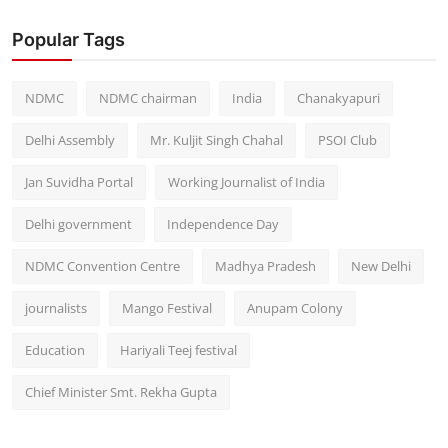
Popular Tags
NDMC
NDMC chairman
India
Chanakyapuri
Delhi Assembly
Mr. Kuljit Singh Chahal
PSOI Club
Jan Suvidha Portal
Working Journalist of India
Delhi government
Independence Day
NDMC Convention Centre
Madhya Pradesh
New Delhi
journalists
Mango Festival
Anupam Colony
Education
Hariyali Teej festival
Chief Minister Smt. Rekha Gupta