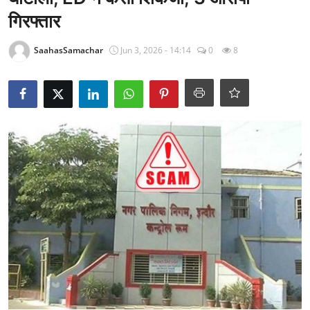
राजनीति
गिरफ्तार
खेल
SaahasSamachar
Jun 3, 2026 - 14:14
0
8
Epaper
धर्म
लाइफस्टाइल
टेक