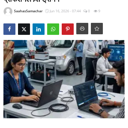
राजनीति
SaahasSamachar
Jun 16, 2026 - 07:44
0
9
खेल
Epaper
धर्म
लाइफस्टाइल
टेक