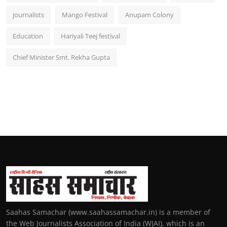
journalists
Mango Festival
Anupam Colony
Education
Hariyali Teej festival
Chief Minister Smt. Rekha Gupta
Saahas Samachar (www.saahassamachar.in) is a member of
the Web Journalists Association of India (WJAI), which is an