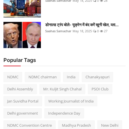
Saahas Samachar
May 18, 2025
0
28
डोनाल्ड ट्रंप बोले- यूक्रेन में बंद करें खूनी खेल, व्ला...
Saahas Samachar
May 18, 2025
0
27
Popular Tags
NDMC
NDMC chairman
India
Chanakyapuri
Delhi Assembly
Mr. Kuljit Singh Chahal
PSOI Club
Jan Suvidha Portal
Working Journalist of India
Delhi government
Independence Day
NDMC Convention Centre
Madhya Pradesh
New Delhi