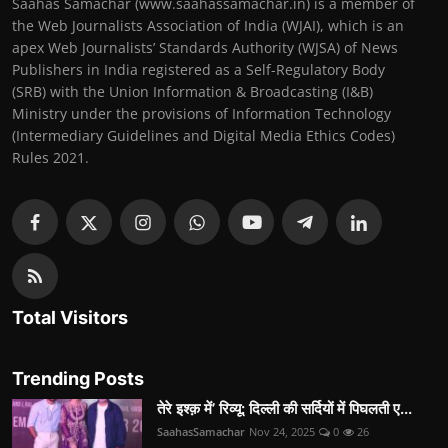
Saahas Samachar (www.saahassamachar.in) is a member of
the Web Journalists Association of India (WJAI), which is an
apex Web Journalists’ Standards Authority (WJSA) of News
Publishers in India registered as a Self-Regulatory Body
(SRB) with the Union Information & Broadcasting (I&B)
Ministry under the provisions of Information Technology
(Intermediary Guidelines and Digital Media Ethics Codes)
Rules 2021.
Total Visitors
Trending Posts
तेरे इश्क़ में’ रिव्यू: दिल्ली की सर्दियों में पिघलती ए...
SaahasSamachar
Nov 24, 2025
0
26