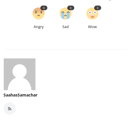
0
0
0
Angry
Sad
Wow
SaahasSamachar