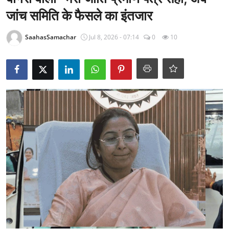
राजनीति
जांच समिति के फैसले का इंतजार
खेल
SaahasSamachar
Jul 8, 2026 - 07:14
0
10
Epaper
धर्म
लाइफस्टाइल
टेक