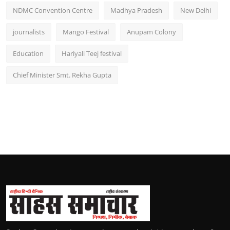
NDMC Convention Centre
Madhya Pradesh
New Delhi
journalists
Mango Festival
Anupam Colony
Education
Hariyali Teej festival
Chief Minister Smt. Rekha Gupta