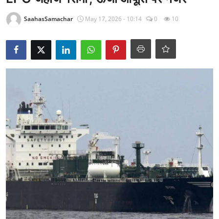
राजनीति
SaahasSamachar
May 17, 2026 - 10:14
0
10
खेल
Epaper
धर्म
लाइफस्टाइल
टेक