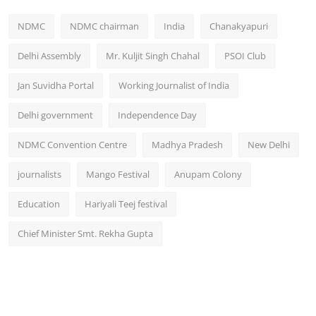
NDMC
NDMC chairman
India
Chanakyapuri
Delhi Assembly
Mr. Kuljit Singh Chahal
PSOI Club
Jan Suvidha Portal
Working Journalist of India
Delhi government
Independence Day
NDMC Convention Centre
Madhya Pradesh
New Delhi
journalists
Mango Festival
Anupam Colony
Education
Hariyali Teej festival
Chief Minister Smt. Rekha Gupta