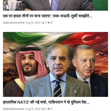
एक पर हमला तीनों पर माना जाएगा': पाक-सऊदी-तुर्की समझौते...
SaahasSamachar
Aug 8, 2026
0
8
इस्लामिक NATO' की नई चर्चा, पाकिस्तान ने दो मुस्लिम देश...
SaahasSamachar
Aug 8, 2026
0
8