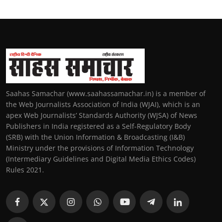
Saahas Samachar (www.saahassamachar.in) is a member of
the Web Journalists Association of India (WJAI), which is an
apex Web Journalists’ Standards Authority (WJSA) of News
Publishers in India registered as a Self-Regulatory Body
(SRB) with the Union Information & Broadcasting (I&B)
Ministry under the provisions of Information Technology
(Intermediary Guidelines and Digital Media Ethics Codes)
Rules 2021.