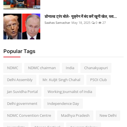
डोनाल्ड ट्रंप बोले- यूक्रेन में बंद करें खूनी खेल, व्ला...
Saahas Samachar
May 18, 2025
0
27
Popular Tags
NDMC
NDMC chairman
India
Chanakyapuri
Delhi Assembly
Mr. Kuljit Singh Chahal
PSOI Club
Jan Suvidha Portal
Working Journalist of India
Delhi government
Independence Day
NDMC Convention Centre
Madhya Pradesh
New Delhi