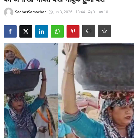
राजनीति
SaahasSamachar
Jun 3, 2026 - 13:44
0
10
खेल
Epaper
धर्म
लाइफस्टाइल
टेक