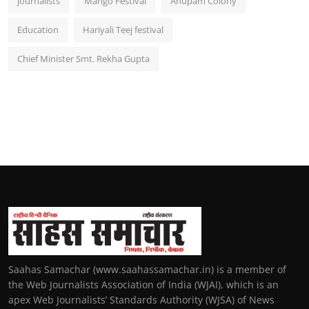
journalists
Mango Festival
Anupam Colony
Education
Hariyali Teej festival
Chief Minister Smt. Rekha Gupta
Saahas Samachar (www.saahassamachar.in) is a member of
the Web Journalists Association of India (WJAI), which is an
apex Web Journalists’ Standards Authority (WJSA) of News