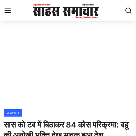
Login
Register
Home
ताज़ा खबरें
राष्ट्रीय
मनोरंजन
राज्य
राजस्थान
सास को टब में बिठाकर 84 कोस परिक्रमा: बहू
अंतराष्ट्रीय
की अनोखी भक्ति देख भावुक हुआ देश