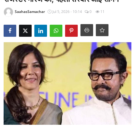
राजनीति
SaahasSamachar
Jul 5, 2026 - 10:14
0
11
खेल
Epaper
धर्म
लाइफस्टाइल
टेक