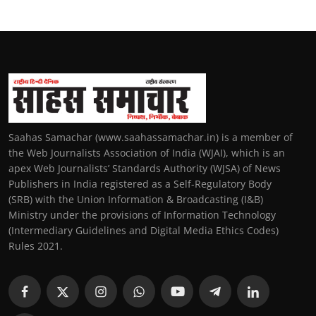
Saahas Samachar (www.saahassamachar.in) is a member of
the Web Journalists Association of India (WJAI), which is an
apex Web Journalists’ Standards Authority (WJSA) of News
Publishers in India registered as a Self-Regulatory Body
(SRB) with the Union Information & Broadcasting (I&B)
Ministry under the provisions of Information Technology
(Intermediary Guidelines and Digital Media Ethics Codes)
Rules 2021.