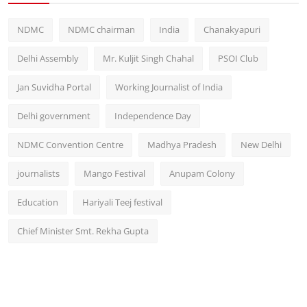
NDMC
NDMC chairman
India
Chanakyapuri
Delhi Assembly
Mr. Kuljit Singh Chahal
PSOI Club
Jan Suvidha Portal
Working Journalist of India
Delhi government
Independence Day
NDMC Convention Centre
Madhya Pradesh
New Delhi
journalists
Mango Festival
Anupam Colony
Education
Hariyali Teej festival
Chief Minister Smt. Rekha Gupta