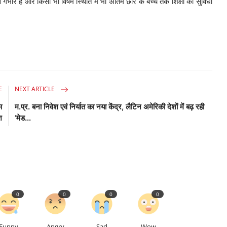
वं गंभीर है और किसी भी विषम स्थिति में भी अंतिम छोर के बच्चे तक शिक्षा की सुविधा
E
NEXT ARTICLE
ा
म.प्र. बना निवेश एवं निर्यात का नया केंद्र, लैटिन अमेरिकी देशों में बढ़ रही
श
‘मेड...
0
0
0
0
Funny
Angry
Sad
Wow