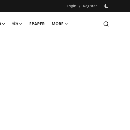
Login
/
Register
ि
खेल
EPAPER
MORE