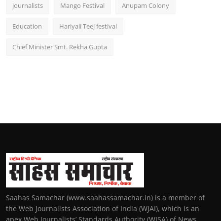
journalists
Mango Festival
Anupam Colony
Education
Hariyali Teej festival
Chief Minister Smt. Rekha Gupta
Saahas Samachar (www.saahassamachar.in) is a member of
the Web Journalists Association of India (WJAI), which is an
apex Web Journalists’ Standards Authority (WJSA) of News