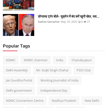
डोनाल्ड ट्रंप बोले- यूक्रेन में बंद करें खूनी खेल, व्ला...
Saahas Samachar
May 18, 2025
0
27
Popular Tags
NDMC
NDMC chairman
India
Chanakyapuri
Delhi Assembly
Mr. Kuljit Singh Chahal
PSOI Club
Jan Suvidha Portal
Working Journalist of India
Delhi government
Independence Day
NDMC Convention Centre
Madhya Pradesh
New Delhi