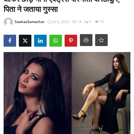
राजनीति
पिता ने जताया गुस्सा
खेल
SaahasSamachar
Jul 4, 2026 - 08:14
0
10
Epaper
धर्म
लाइफस्टाइल
टेक