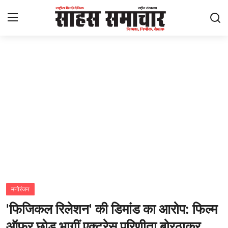
Login
Register
Home
ताज़ा खबरें
राष्ट्रीय
मनोरंजन
राज्य
मनोरंजन
'फिजिकल रिलेशन' की डिमांड का आरोप: फिल्म
अंतराष्ट्रीय
ऑफर छोड़ भागीं एक्ट्रेस परिणीता बोरठाकुर,