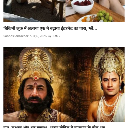
बिकिनी लुक में अलाया एफ ने बढ़ाया इंटरनेट का पारा, ग्लै...
SaahasSamachar
Aug 6, 2026
0
7
राम, लक्ष्मण और अब दशरथ, अरुण गोविल ने रामायण के तीन अह...