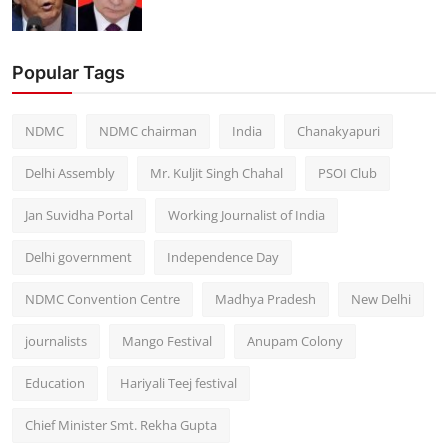
Popular Tags
NDMC
NDMC chairman
India
Chanakyapuri
Delhi Assembly
Mr. Kuljit Singh Chahal
PSOI Club
Jan Suvidha Portal
Working Journalist of India
Delhi government
Independence Day
NDMC Convention Centre
Madhya Pradesh
New Delhi
journalists
Mango Festival
Anupam Colony
Education
Hariyali Teej festival
Chief Minister Smt. Rekha Gupta