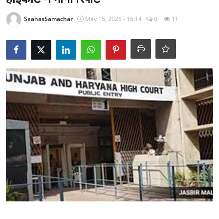
राजनीति
SaahasSamachar
May 15, 2026 - 16:14
0
11
खेल
Epaper
धर्म
लाइफस्टाइल
टेक