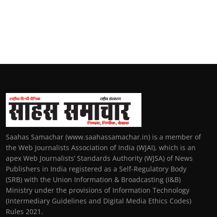
Saahas Samachar (www.saahassamachar.in) is a member of
the Web Journalists Association of India (WJAI), which is an
apex Web Journalists’ Standards Authority (WJSA) of News
Publishers in India registered as a Self-Regulatory Body
(SRB) with the Union Information & Broadcasting (I&B)
Ministry under the provisions of Information Technology
(Intermediary Guidelines and Digital Media Ethics Codes)
Rules 2021.