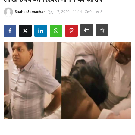
राजनीति
SaahasSamachar
Jul 7, 2026 - 11:14
0
8
खेल
Epaper
धर्म
लाइफस्टाइल
टेक