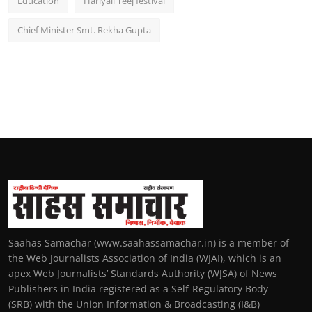
Education
Hariyali Teej festival
Chief Minister Smt. Rekha Gupta
Saahas Samachar (www.saahassamachar.in) is a member of
the Web Journalists Association of India (WJAI), which is an
apex Web Journalists’ Standards Authority (WJSA) of News
Publishers in India registered as a Self-Regulatory Body
(SRB) with the Union Information & Broadcasting (I&B)