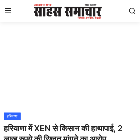
Login
Register
Home
ताज़ा खबरें
राष्ट्रीय
मनोरंजन
राज्य
हरियाणा
हरियाणा में XEN से किसान की हाथापाई, 2
अंतराष्ट्रीय
लाख रुपये की रिश्वत मांगने का आरोप