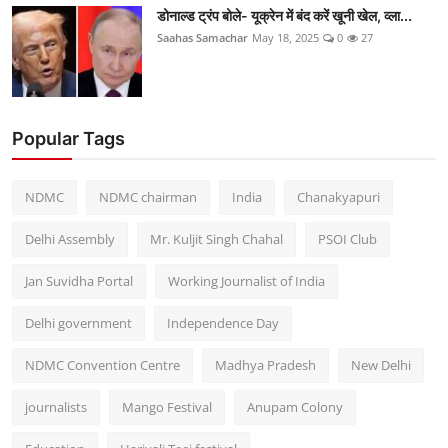
डोनाल्ड ट्रंप बोले- यूक्रेन में बंद करें खूनी खेल, व्ला...
Saahas Samachar
May 18, 2025
0
27
Popular Tags
NDMC
NDMC chairman
India
Chanakyapuri
Delhi Assembly
Mr. Kuljit Singh Chahal
PSOI Club
Jan Suvidha Portal
Working Journalist of India
Delhi government
Independence Day
NDMC Convention Centre
Madhya Pradesh
New Delhi
journalists
Mango Festival
Anupam Colony