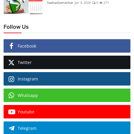
SaahasSamachar
Jan 4, 2026
0
271
Follow Us
Facebook
Twitter
Instagram
Whatsapp
Youtube
Telegram