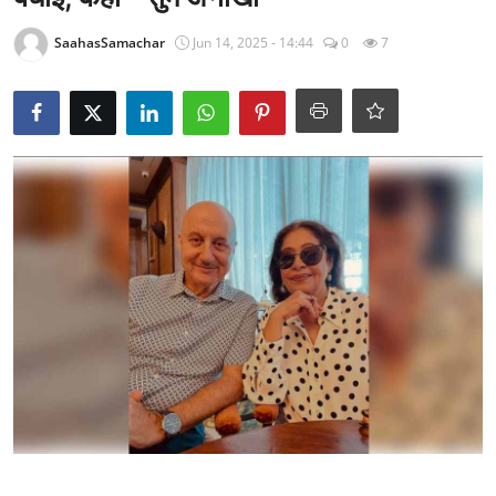
राजनीति
SaahasSamachar
Jun 14, 2025 - 14:44
0
7
खेल
Epaper
धर्म
लाइफस्टाइल
टेक