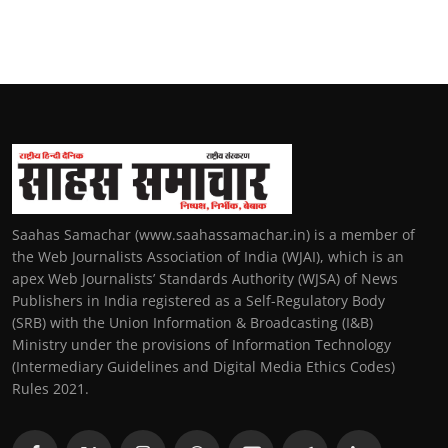
Saahas Samachar (www.saahassamachar.in) is a member of
the Web Journalists Association of India (WJAI), which is an
apex Web Journalists’ Standards Authority (WJSA) of News
Publishers in India registered as a Self-Regulatory Body
(SRB) with the Union Information & Broadcasting (I&B)
Ministry under the provisions of Information Technology
(Intermediary Guidelines and Digital Media Ethics Codes)
Rules 2021.