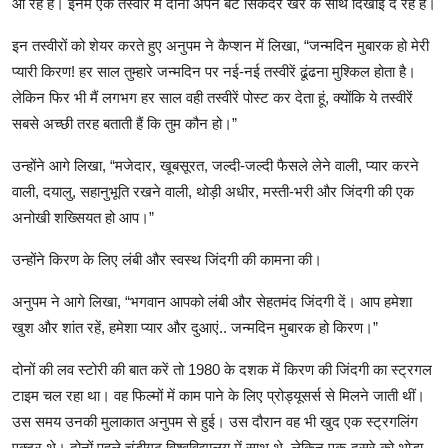
आ रहे हैं। इनमें एक तस्वीर में दोनों अपने बेटे सिकंदर खेर के साथ दिखाई दे रहे हैं।
इन तस्वीरों को शेयर करते हुए अनुपम ने कैप्शन में लिखा, “जन्मदिन मुबारक हो मेरी
प्यारी किरण! हर साल तुम्हारे जन्मदिन पर नई-नई तस्वीरें ढूंढना मुश्किल होता है।
लेकिन फिर भी मैं लगभग हर साल वही तस्वीरें पोस्ट कर देता हूं, क्योंकि ये तस्वीरें
सबसे अच्छी तरह बताती हैं कि तुम कौन हो।”
उन्होंने आगे लिखा, “मजेदार, खूबसूरत, जल्दी-जल्दी फैसले लेने वाली, प्यार करने
वाली, दयालु, सहानुभूति रखने वाली, थोड़ी अधीर, मस्ती-भरी और जिंदगी की एक
अनोखी शख्सियत हो आप।”
उन्होंने किरण के लिए लंबी और स्वस्थ जिंदगी की कामना की।
अनुपम ने आगे लिखा, “भगवान आपको लंबी और सेहतमंद जिंदगी दें। आप हमेशा
खुश और शांत रहें, हमेशा प्यार और दुआएं.. जन्मदिन मुबारक हो किरण।”
दोनों की लव स्टोरी की बात करें तो 1980 के दशक में किरण की जिंदगी का स्ट्रगल
टाइम चल रहा था। वह फिल्मों में काम पाने के लिए प्रोड्यूसर्स से मिलने जाती थीं।
उस समय उनकी मुलाकात अनुपम से हुई। उस दौरान वह भी खुद एक स्ट्रगलिंग
एक्टर थे। दोनों पहले चंडीगढ़ विश्वविद्यालय में साथ थे, लेकिन एक-दूसरे को थोड़ा