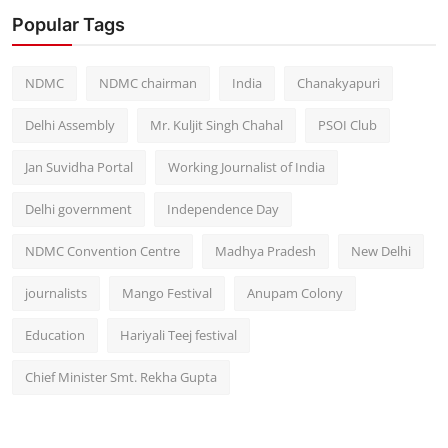
Popular Tags
NDMC
NDMC chairman
India
Chanakyapuri
Delhi Assembly
Mr. Kuljit Singh Chahal
PSOI Club
Jan Suvidha Portal
Working Journalist of India
Delhi government
Independence Day
NDMC Convention Centre
Madhya Pradesh
New Delhi
journalists
Mango Festival
Anupam Colony
Education
Hariyali Teej festival
Chief Minister Smt. Rekha Gupta