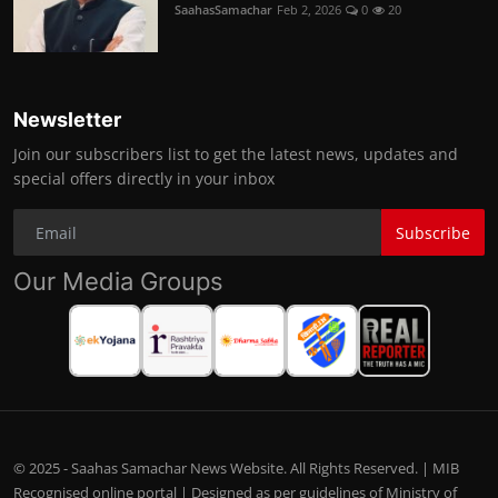
SaahasSamachar
Feb 2, 2026
0
20
Newsletter
Join our subscribers list to get the latest news, updates and
special offers directly in your inbox
Subscribe
Our Media Groups
© 2025 - Saahas Samachar News Website. All Rights Reserved. | MIB
Recognised online portal | Designed as per guidelines of Ministry of