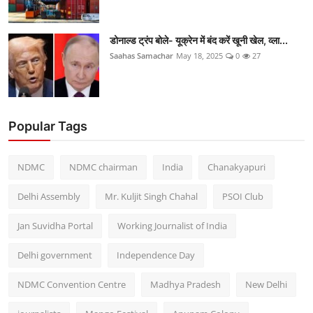
डोनाल्ड ट्रंप बोले- यूक्रेन में बंद करें खूनी खेल, व्ला...
Saahas Samachar
May 18, 2025
0
27
Popular Tags
NDMC
NDMC chairman
India
Chanakyapuri
Delhi Assembly
Mr. Kuljit Singh Chahal
PSOI Club
Jan Suvidha Portal
Working Journalist of India
Delhi government
Independence Day
NDMC Convention Centre
Madhya Pradesh
New Delhi