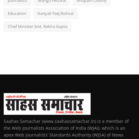
journalists
Mango Festival
Anupam Colony
Education
Hariyali Teej festival
Chief Minister Smt. Rekha Gupta
Saahas Samachar (www.saahassamachar.in) is a member of
the Web Journalists Association of India (WJAI), which is an
apex Web Journalists’ Standards Authority (WJSA) of News