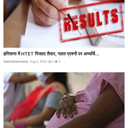
हरियाणा में HTET रिजल्ट तैयार, गलत प्रश्नों पर अभ्यर्थि...
SaahasSamachar
Aug 6, 2026
0
9