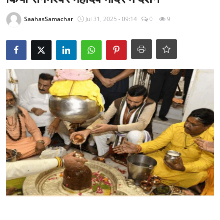
राजनीति
SaahasSamachar
Jul 31, 2025 - 09:14
0
9
खेल
Epaper
धर्म
लाइफस्टाइल
टेक