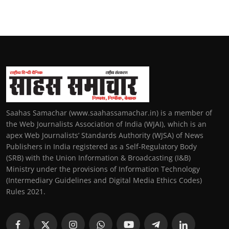
Saahas Samachar (www.saahassamachar.in) is a member of
the Web Journalists Association of India (WJAI), which is an
apex Web Journalists’ Standards Authority (WJSA) of News
Publishers in India registered as a Self-Regulatory Body
(SRB) with the Union Information & Broadcasting (I&B)
Ministry under the provisions of Information Technology
(Intermediary Guidelines and Digital Media Ethics Codes)
Rules 2021.