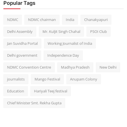
Popular Tags
NDMC
NDMC chairman
India
Chanakyapuri
Delhi Assembly
Mr. Kuljit Singh Chahal
PSOI Club
Jan Suvidha Portal
Working Journalist of India
Delhi government
Independence Day
NDMC Convention Centre
Madhya Pradesh
New Delhi
journalists
Mango Festival
Anupam Colony
Education
Hariyali Teej festival
Chief Minister Smt. Rekha Gupta