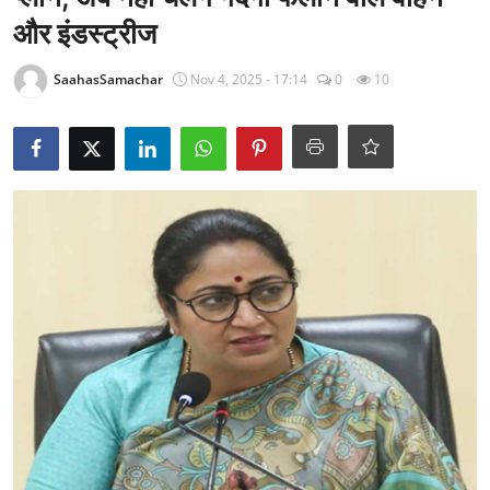
राजनीति
और इंडस्ट्रीज
खेल
SaahasSamachar
Nov 4, 2025 - 17:14
0
10
Epaper
धर्म
लाइफस्टाइल
टेक