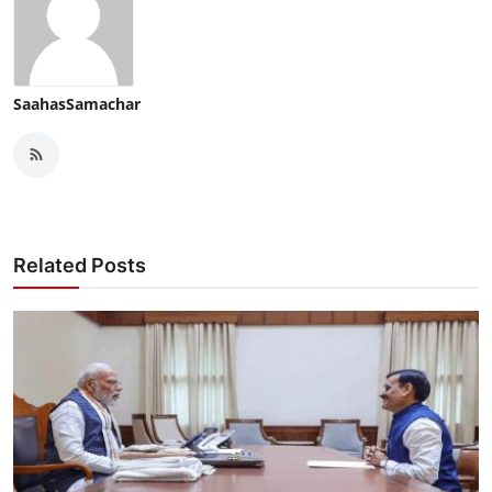
SaahasSamachar
Related Posts