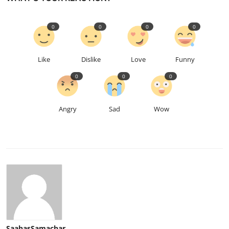
0
0
0
0
Like
Dislike
Love
Funny
0
0
0
Angry
Sad
Wow
SaahasSamachar