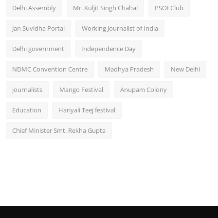
Delhi Assembly
Mr. Kuljit Singh Chahal
PSOI Club
Jan Suvidha Portal
Working Journalist of India
Delhi government
Independence Day
NDMC Convention Centre
Madhya Pradesh
New Delhi
journalists
Mango Festival
Anupam Colony
Education
Hariyali Teej festival
Chief Minister Smt. Rekha Gupta