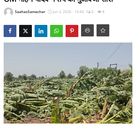
राजनीति
SaahasSamachar
Jun 3, 2026 - 14:44
0
8
खेल
Epaper
धर्म
लाइफस्टाइल
टेक