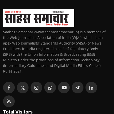
Saahas Samachar (www.saahassamachar.in) is a member of
the Web Journalists Association of India (WJAI), which is an
apex Web Journalists’ Standards Authority (WJSA) of News
Publishers in India registered as a Self-Regulatory Body
(SRB) with the Union Information & Broadcasting (I&B)
Ministry under the provisions of Information Technology
(Intermediary Guidelines and Digital Media Ethics Codes)
Rules 2021.
Total Visitors