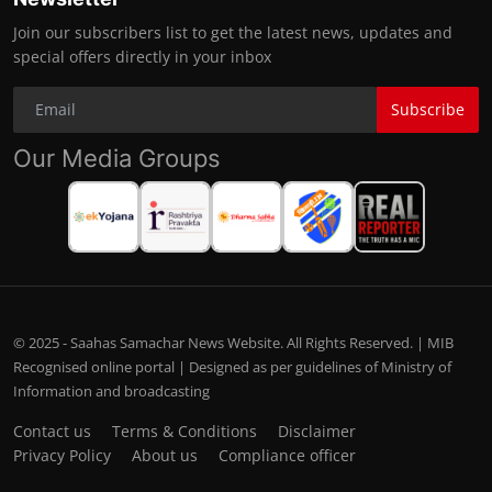
Join our subscribers list to get the latest news, updates and
special offers directly in your inbox
Subscribe
Our Media Groups
© 2025 - Saahas Samachar News Website. All Rights Reserved. | MIB
Recognised online portal | Designed as per guidelines of Ministry of
Information and broadcasting
Contact us
Terms & Conditions
Disclaimer
Privacy Policy
About us
Compliance officer