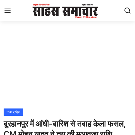
Login
Register
Home
ताज़ा खबरें
राष्ट्रीय
मनोरंजन
राज्य
मध्य प्रदेश
बुरहानपुर में आंधी-बारिश से तबाह केला फसल,
अंतराष्ट्रीय
CM मोहन यादव ने तय की मुआवजा राशि