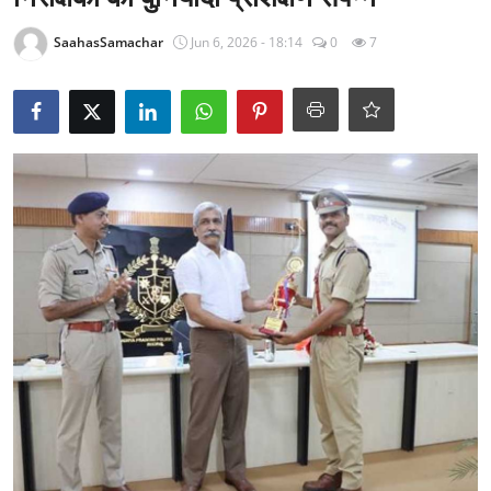
राजनीति
SaahasSamachar
Jun 6, 2026 - 18:14
0
7
खेल
Epaper
धर्म
लाइफस्टाइल
टेक