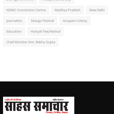
NDMC Convention Centre
Madhya Pradesh
New Delhi
journalists
Mango Festival
Anupam Colony
Education
Hariyali Teej festival
Chief Minister Smt. Rekha Gupta