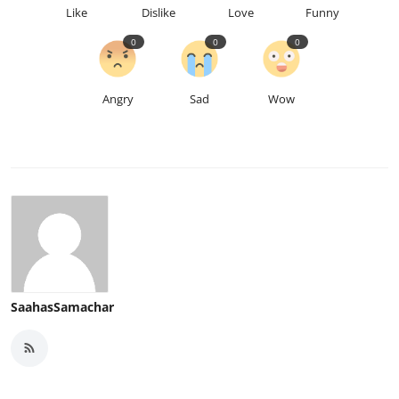
Like
Dislike
Love
Funny
0
0
0
Angry
Sad
Wow
SaahasSamachar