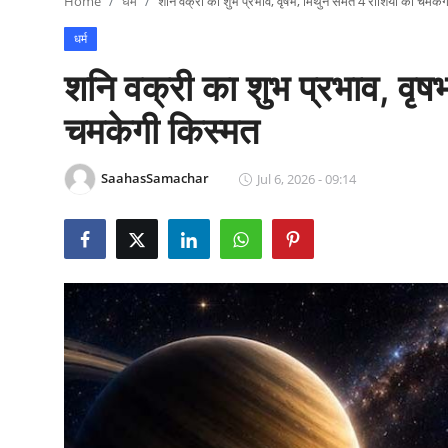
Home
धर्म
शनि वक्री का शुभ प्रभाव, वृषभ, मिथुन समेत 4 राशियों की चमके
राजनीति
धर्म
खेल
शनि वक्री का शुभ प्रभाव, वृष
Epaper
चमकेगी किस्मत
धर्म
SaahasSamachar
Jul 6, 2026 - 09:14
लाइफस्टाइल
टेक