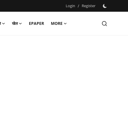
Login
/
Register
ि
खेल
EPAPER
MORE