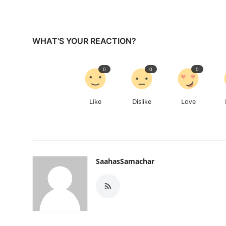
WHAT'S YOUR REACTION?
0
0
0
Like
Dislike
Love
SaahasSamachar