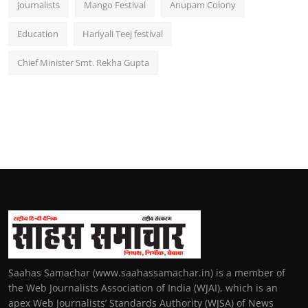
journalists
Mango Festival
Anupam Colony
Education
Hariyali Teej festival
Chief Minister Smt. Rekha Gupta
Saahas Samachar (www.saahassamachar.in) is a member of
the Web Journalists Association of India (WJAI), which is an
apex Web Journalists’ Standards Authority (WJSA) of News