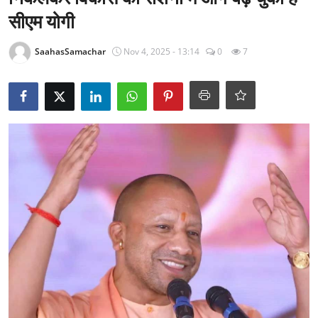
राजनीति
सीएम योगी
खेल
SaahasSamachar
Nov 4, 2025 - 13:14
0
7
Epaper
धर्म
लाइफस्टाइल
टेक