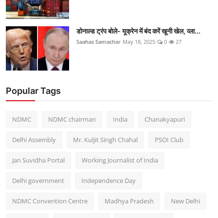
डोनाल्ड ट्रंप बोले- यूक्रेन में बंद करें खूनी खेल, व्ला...
Saahas Samachar
May 18, 2025
0
27
Popular Tags
NDMC
NDMC chairman
India
Chanakyapuri
Delhi Assembly
Mr. Kuljit Singh Chahal
PSOI Club
Jan Suvidha Portal
Working Journalist of India
Delhi government
Independence Day
NDMC Convention Centre
Madhya Pradesh
New Delhi