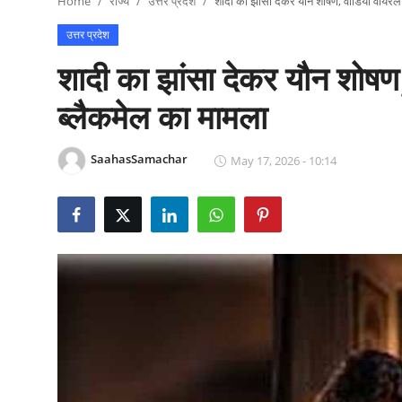
Home
राज्य
उत्तर प्रदेश
शादी का झांसा देकर यौन शोषण, वीडियो वायरल
राजनीति
उत्तर प्रदेश
खेल
शादी का झांसा देकर यौन शोष
Epaper
ब्लैकमेल का मामला
धर्म
SaahasSamachar
May 17, 2026 - 10:14
लाइफस्टाइल
टेक