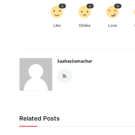
0
0
0
Like
Dislike
Love
SaahasSamachar
Related Posts