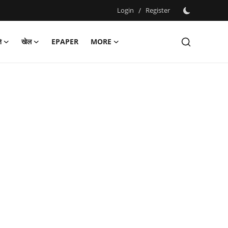
Login
/
Register
ि
खेल
EPAPER
MORE