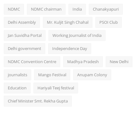
NDMC
NDMC chairman
India
Chanakyapuri
Delhi Assembly
Mr. Kuljit Singh Chahal
PSOI Club
Jan Suvidha Portal
Working Journalist of India
Delhi government
Independence Day
NDMC Convention Centre
Madhya Pradesh
New Delhi
journalists
Mango Festival
Anupam Colony
Education
Hariyali Teej festival
Chief Minister Smt. Rekha Gupta