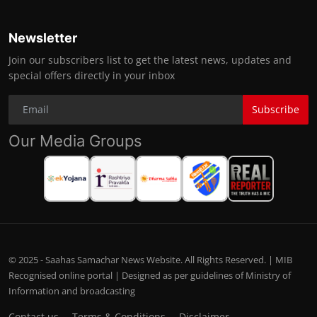
Newsletter
Join our subscribers list to get the latest news, updates and
special offers directly in your inbox
Subscribe
Our Media Groups
© 2025 - Saahas Samachar News Website. All Rights Reserved. | MIB
Recognised online portal | Designed as per guidelines of Ministry of
Information and broadcasting
Contact us
Terms & Conditions
Disclaimer