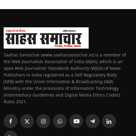
Saahas Samachar (www.saahassamachar.in) is a member of
the Web Journalists Association of India (WJAI), which is an
apex Web Journalists’ Standards Authority (WJSA) of News
Publishers in India registered as a Self-Regulatory Body
(SRB) with the Union Information & Broadcasting (I&B)
Ministry under the provisions of Information Technology
(Intermediary Guidelines and Digital Media Ethics Codes)
Rules 2021.