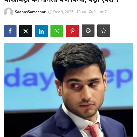
राजनीति
SaahasSamachar
Dec 9, 2025 - 13:44
0
7
खेल
Epaper
धर्म
लाइफस्टाइल
टेक