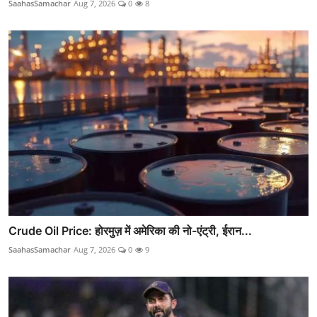
SaahasSamachar
Aug 7, 2026
0
8
Crude Oil Price: होरमुज़ में अमेरिका की नो-एंट्री, ईरान...
SaahasSamachar
Aug 7, 2026
0
9