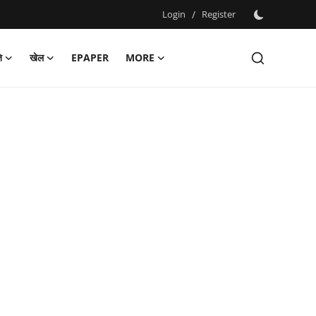
Login
/
Register
ि
खेल
EPAPER
MORE