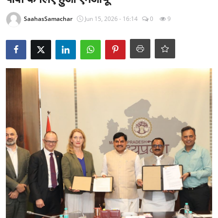
राजनीति
SaahasSamachar
Jun 15, 2026 - 16:14
0
9
खेल
Epaper
धर्म
लाइफस्टाइल
टेक