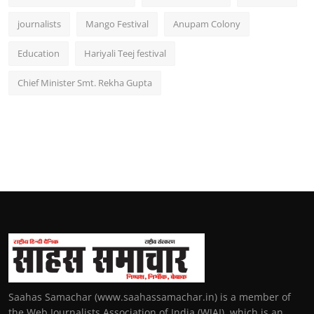
journalists
Mango Festival
Anupam Colony
Education
Hariyali Teej festival
Chief Minister Smt. Rekha Gupta
Saahas Samachar (www.saahassamachar.in) is a member of
the Web Journalists Association of India (WJAI), which is an