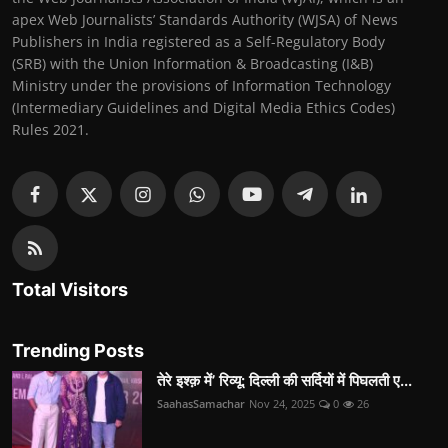
apex Web Journalists’ Standards Authority (WJSA) of News
Publishers in India registered as a Self-Regulatory Body
(SRB) with the Union Information & Broadcasting (I&B)
Ministry under the provisions of Information Technology
(Intermediary Guidelines and Digital Media Ethics Codes)
Rules 2021.
Total Visitors
Trending Posts
तेरे इश्क़ में’ रिव्यू: दिल्ली की सर्दियों में पिघलती ए...
SaahasSamachar
Nov 24, 2025
0
26