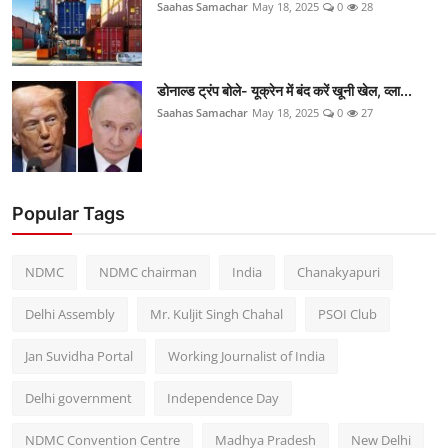
Saahas Samachar
May 18, 2025
0
28
डोनाल्ड ट्रंप बोले- यूक्रेन में बंद करें खूनी खेल, व्ला...
Saahas Samachar
May 18, 2025
0
27
Popular Tags
NDMC
NDMC chairman
India
Chanakyapuri
Delhi Assembly
Mr. Kuljit Singh Chahal
PSOI Club
Jan Suvidha Portal
Working Journalist of India
Delhi government
Independence Day
NDMC Convention Centre
Madhya Pradesh
New Delhi