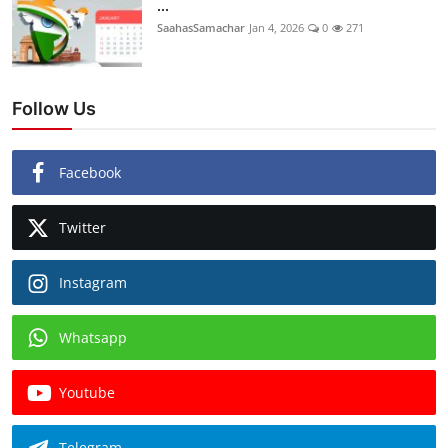
...
SaahasSamachar
Jan 4, 2026
0
271
Follow Us
Facebook
Twitter
Instagram
Whatsapp
Youtube
Telegram