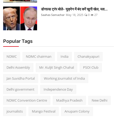
डोनाल्ड ट्रंप बोले- यूक्रेन में बंद करें खूनी खेल, व्ला...
Saahas Samachar
May 18, 2025
0
27
Popular Tags
NDMC
NDMC chairman
India
Chanakyapuri
Delhi Assembly
Mr. Kuljit Singh Chahal
PSOI Club
Jan Suvidha Portal
Working Journalist of India
Delhi government
Independence Day
NDMC Convention Centre
Madhya Pradesh
New Delhi
journalists
Mango Festival
Anupam Colony