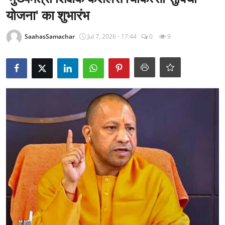
राजनीति
योजना' का शुभारंभ
खेल
SaahasSamachar
Jul 7, 2026 - 17:44
0
9
Epaper
धर्म
लाइफस्टाइल
टेक