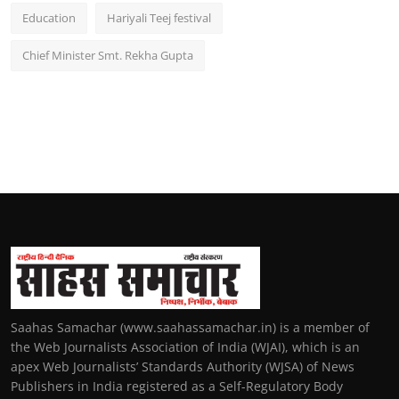
Education
Hariyali Teej festival
Chief Minister Smt. Rekha Gupta
Saahas Samachar (www.saahassamachar.in) is a member of
the Web Journalists Association of India (WJAI), which is an
apex Web Journalists’ Standards Authority (WJSA) of News
Publishers in India registered as a Self-Regulatory Body