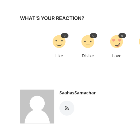
WHAT'S YOUR REACTION?
0
0
0
Like
Dislike
Love
SaahasSamachar