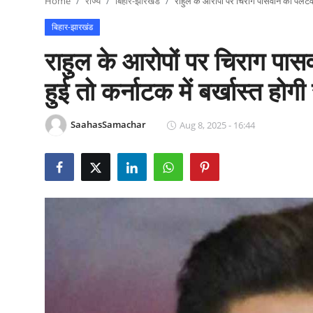
Home
राज्य
बिहार-झारखंड
राहुल के आरोपों पर चिराग पासवान का पलटवार
राजनीति
बिहार-झारखंड
खेल
राहुल के आरोपों पर चिराग पा
Epaper
हुई तो कर्नाटक में बर्खास्त हो
धर्म
SaahasSamachar
Aug 8, 2025 - 16:44
लाइफस्टाइल
टेक