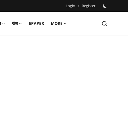
Login
/
Register
ि
खेल
EPAPER
MORE