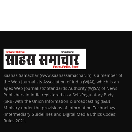
Saahas Samachar (www.saahassamachar.in) is a member of
the Web Journalists Association of India (WJAI), which is an
apex Web Journalists’ Standards Authority (WJSA) of News
Publishers in India registered as a Self-Regulatory Body
(SRB) with the Union Information & Broadcasting (I&B)
Ministry under the provisions of Information Technology
(Intermediary Guidelines and Digital Media Ethics Codes)
Rules 2021.