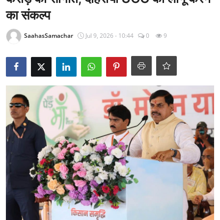
राजनीति
का संकल्प
खेल
SaahasSamachar
Jul 9, 2026 - 10:44
0
9
Epaper
धर्म
लाइफस्टाइल
टेक