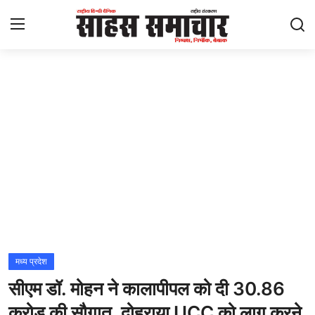
Login
Register
Home
ताज़ा खबरें
राष्ट्रीय
मनोरंजन
राज्य
मध्य प्रदेश
सीएम डॉ. मोहन ने कालापीपल को दी 30.86
अंतराष्ट्रीय
करोड़ की सौगात, दोहराया UCC को लागू करने