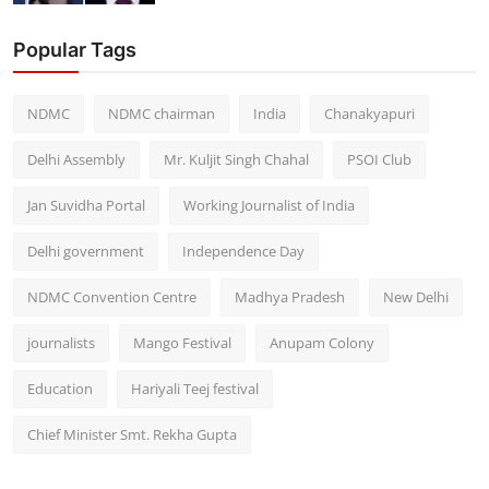
Popular Tags
NDMC
NDMC chairman
India
Chanakyapuri
Delhi Assembly
Mr. Kuljit Singh Chahal
PSOI Club
Jan Suvidha Portal
Working Journalist of India
Delhi government
Independence Day
NDMC Convention Centre
Madhya Pradesh
New Delhi
journalists
Mango Festival
Anupam Colony
Education
Hariyali Teej festival
Chief Minister Smt. Rekha Gupta