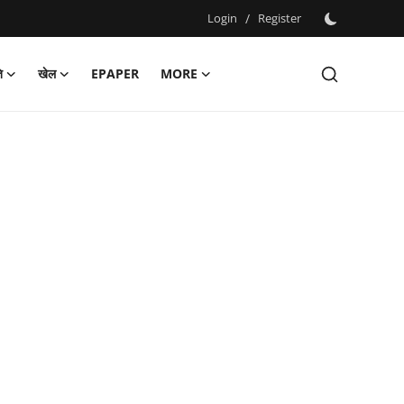
Login
/
Register
ि
खेल
EPAPER
MORE