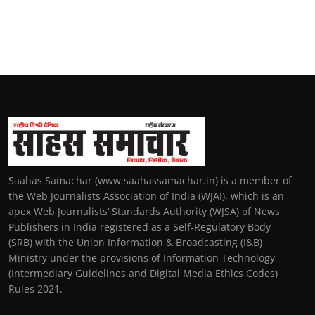
Saahas Samachar (www.saahassamachar.in) is a member of
the Web Journalists Association of India (WJAI), which is an
apex Web Journalists’ Standards Authority (WJSA) of News
Publishers in India registered as a Self-Regulatory Body
(SRB) with the Union Information & Broadcasting (I&B)
Ministry under the provisions of Information Technology
(Intermediary Guidelines and Digital Media Ethics Codes)
Rules 2021.