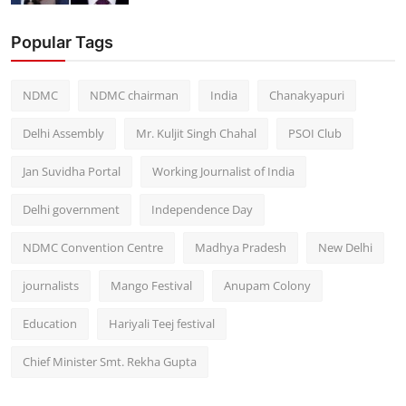
Popular Tags
NDMC
NDMC chairman
India
Chanakyapuri
Delhi Assembly
Mr. Kuljit Singh Chahal
PSOI Club
Jan Suvidha Portal
Working Journalist of India
Delhi government
Independence Day
NDMC Convention Centre
Madhya Pradesh
New Delhi
journalists
Mango Festival
Anupam Colony
Education
Hariyali Teej festival
Chief Minister Smt. Rekha Gupta