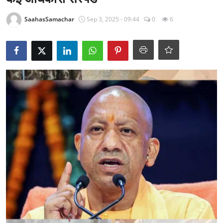
राजनीति
SaahasSamachar
Sep 3, 2025 - 09:44
0
6
खेल
Epaper
धर्म
लाइफस्टाइल
टेक