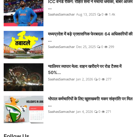
ICC वनडे रैंकिंग: रोहित शर्मा ने मचाया धमाका, बाबर आजम
...
SaahasSamachar
Aug 13, 2025
0
1.4k
मध्यप्रदेश में बड़े प्रशासनिक फेरबदल: 64 अधिकारियों की
...
SaahasSamachar
Dec 25, 2025
0
299
ग्वालियर व्यापार मेला: वाहन खरीदने पर रोड टैक्स में
50%...
SaahasSamachar
Jan 2, 2026
0
277
भोपाल कर्मचारियों के लिए खुशखबरी! मकर संक्रांति पर मिल
...
SaahasSamachar
Jan 4, 2026
0
271
Follow Us