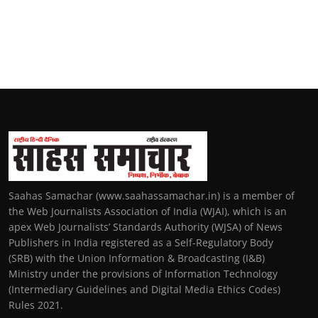
Saahas Samachar (www.saahassamachar.in) is a member of
the Web Journalists Association of India (WJAI), which is an
apex Web Journalists’ Standards Authority (WJSA) of News
Publishers in India registered as a Self-Regulatory Body
(SRB) with the Union Information & Broadcasting (I&B)
Ministry under the provisions of Information Technology
(Intermediary Guidelines and Digital Media Ethics Codes)
Rules 2021.