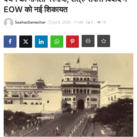
राजनीति
EOW को नई शिकायत
खेल
SaahasSamachar
Jul 8, 2026 - 11:44
0
10
Epaper
धर्म
लाइफस्टाइल
टेक