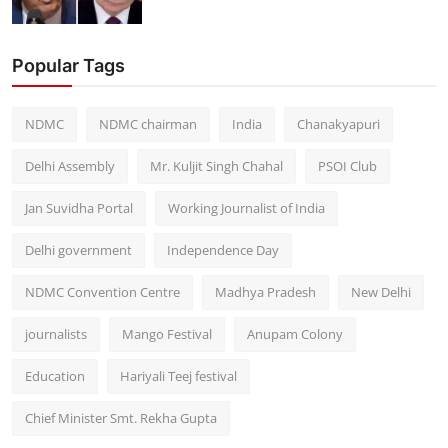
Popular Tags
NDMC
NDMC chairman
India
Chanakyapuri
Delhi Assembly
Mr. Kuljit Singh Chahal
PSOI Club
Jan Suvidha Portal
Working Journalist of India
Delhi government
Independence Day
NDMC Convention Centre
Madhya Pradesh
New Delhi
journalists
Mango Festival
Anupam Colony
Education
Hariyali Teej festival
Chief Minister Smt. Rekha Gupta