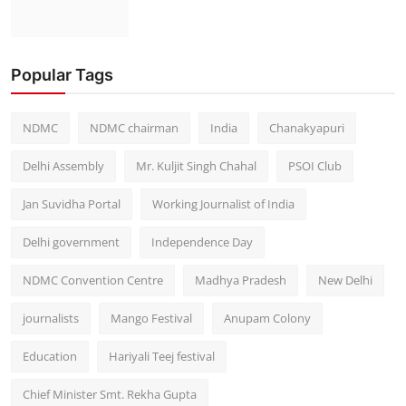
Popular Tags
NDMC
NDMC chairman
India
Chanakyapuri
Delhi Assembly
Mr. Kuljit Singh Chahal
PSOI Club
Jan Suvidha Portal
Working Journalist of India
Delhi government
Independence Day
NDMC Convention Centre
Madhya Pradesh
New Delhi
journalists
Mango Festival
Anupam Colony
Education
Hariyali Teej festival
Chief Minister Smt. Rekha Gupta