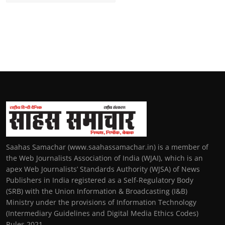
Saahas Samachar (www.saahassamachar.in) is a member of
the Web Journalists Association of India (WJAI), which is an
apex Web Journalists’ Standards Authority (WJSA) of News
Publishers in India registered as a Self-Regulatory Body
(SRB) with the Union Information & Broadcasting (I&B)
Ministry under the provisions of Information Technology
(Intermediary Guidelines and Digital Media Ethics Codes)
Rules 2021.