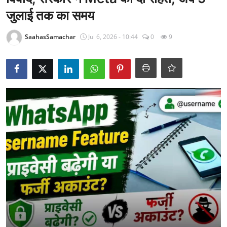
राजनीति
जुलाई तक का समय
खेल
SaahasSamachar
Jul 6, 2026 - 10:44
0
9
Epaper
धर्म
लाइफस्टाइल
टेक