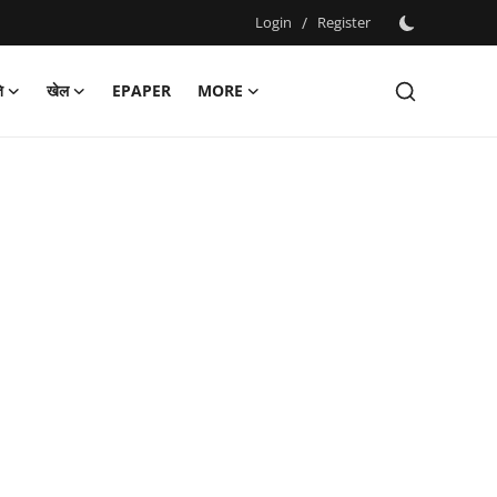
Login
/
Register
ि
खेल
EPAPER
MORE