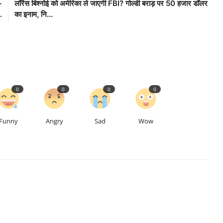
-
लॉरेंस बिश्नोई को अमेरिका ले जाएगी FBI? गोल्डी बराड़ पर 50 हजार डॉलर
.
का इनाम, नि...
0
0
0
0
Funny
Angry
Sad
Wow