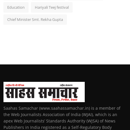
Education
Hariyali Teej festival
Chief Minister Smt. Rekha Gupta
Saahas Samachar (www.saahassamachar.in) is a member of
the Web Journalists Association of India (WJAI), which is an
apex Web Journalists’ Standards Authority (WJSA) of News
Publishers in India registered as a Self-Regulatory Body