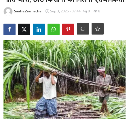
राजनीति
SaahasSamachar
Sep 3, 2025 - 07:44
0
8
खेल
Epaper
धर्म
लाइफस्टाइल
टेक