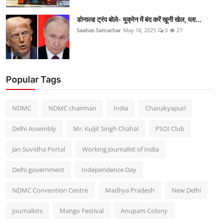
डोनाल्ड ट्रंप बोले- यूक्रेन में बंद करें खूनी खेल, व्ला...
Saahas Samachar
May 18, 2025
0
27
Popular Tags
NDMC
NDMC chairman
India
Chanakyapuri
Delhi Assembly
Mr. Kuljit Singh Chahal
PSOI Club
Jan Suvidha Portal
Working Journalist of India
Delhi government
Independence Day
NDMC Convention Centre
Madhya Pradesh
New Delhi
journalists
Mango Festival
Anupam Colony