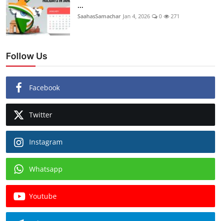
...
SaahasSamachar
Jan 4, 2026
0
271
Follow Us
Facebook
Twitter
Instagram
Whatsapp
Youtube