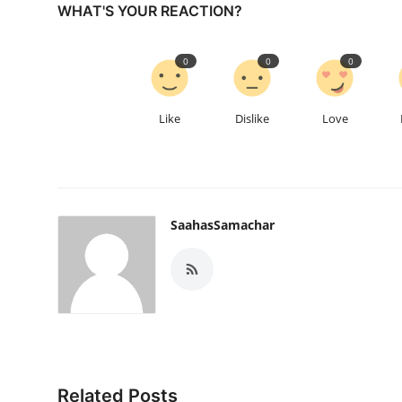
WHAT'S YOUR REACTION?
0
0
0
Like
Dislike
Love
SaahasSamachar
Related Posts