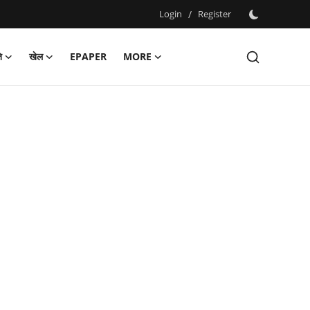
Login
/
Register
ि
खेल
EPAPER
MORE